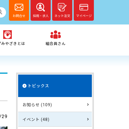
お問合せ
採用・求人
ネット注文
マイページ
プみやざきとは
組合員さん
トピックス
お知らせ (109)
/29
イベント (48)