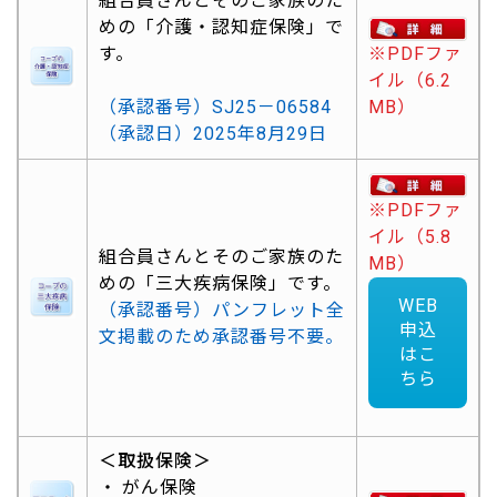
組合員さんとそのご家族のた
めの「介護・認知症保険」で
す。
※PDFファ
イル（6.2
（承認番号）SJ25－06584
MB）
（承認日）2025年8月29日
※PDFファ
イル（5.8
組合員さんとそのご家族のた
MB）
めの「三大疾病保険」です。
WEB
（承認番号）パンフレット全
申込
文掲載のため承認番号不要。
はこ
ちら
＜取扱保険＞
がん保険