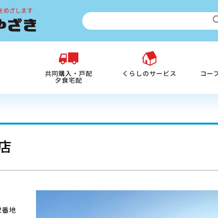
をめざします
共同購入・戸配
くらしのサービス
コー
夕食宅配
店
2番地