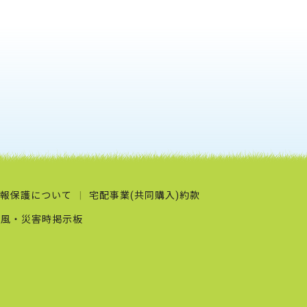
報保護について
宅配事業(共同購入)約款
台風・災害時掲示板