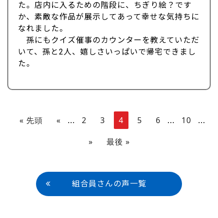
た。店内に入るための階段に、ちぎり絵？です
か、素敵な作品が展示してあって幸せな気持ちに
なれました。
孫にもクイズ催事のカウンターを教えていただ
いて、孫と2人、嬉しさいっぱいで帰宅できまし
た。
« 先頭
«
...
2
3
4
5
6
...
10
...
»
最後 »
組合員さんの声一覧