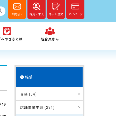
お問合せ
採用・求人
ネット注文
マイページ
プみやざきとは
組合員さん
雑感
専務 (54)
/15
店舗事業本部 (231)