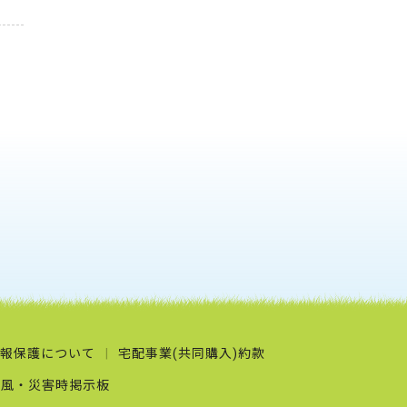
報保護について
宅配事業(共同購入)約款
台風・災害時掲示板