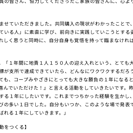
員の皆さん、協力してくださったご家族の皆さんに、心よ
ませていただきました。共同購入の現状がわかったことで
ている人」に素直に学び、前向きに実践していこうとする
れしく思うと同時に、自分自身も覚悟を持って臨まなけれ
。「１年間に地責１人１５０人の迎え入れという、とても
標が支所で達成できていたら、どんなにワクワクするだろ
ても、コープみやざきにとっても大きな勝負の１年になる
喜んでいただけた！』と言える活動をしていきたいです。
する１年にしたいです。これまでつちかった経験を生かし
びの多い１日でした。自分もいつか、このような場で発表
ばれる１年にしていきます。」
動をつくる】