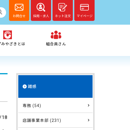
お問合せ
採用・求人
ネット注文
マイページ
プみやざきとは
組合員さん
雑感
専務 (54)
/18
店舗事業本部 (231)