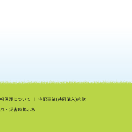
報保護について
宅配事業(共同購入)約款
台風・災害時掲示板