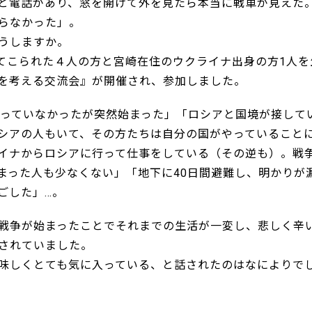
と電話があり、窓を開けて外を見たら本当に戦車が見えた
らなかった」。
うしますか。
してこられた４人の方と宮崎在住のウクライナ出身の方1人を
を考える交流会』が開催され、参加しました。
思っていなかったが突然始まった」「ロシアと国境が接して
シアの人もいて、その方たちは自分の国がやっていること
イナからロシアに行って仕事をしている（その逆も）。戦
まった人も少なくない」「地下に40日間避難し、明かりが
ごした」…。
戦争が始まったことでそれまでの生活が一変し、悲しく辛
されていました。
味しくとても気に入っている、と話されたのはなによりで