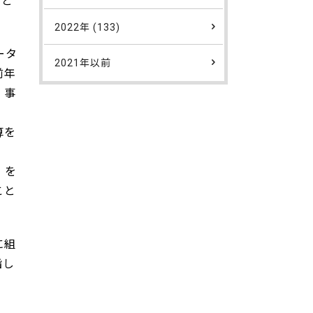
くと
2022年 (133)
ータ
2021年以前
前年
。事
算を
」を
こと
に組
指し