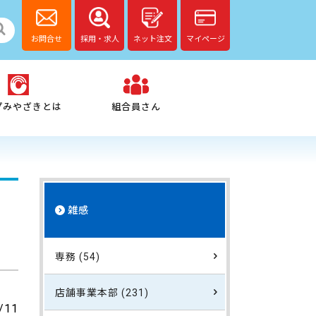
お問合せ
採用・求人
ネット注文
マイページ
プみやざきとは
組合員さん
雑感
専務 (54)
店舗事業本部 (231)
/11