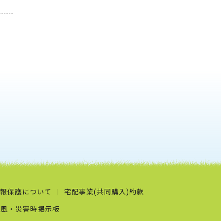
報保護について
宅配事業(共同購入)約款
台風・災害時掲示板