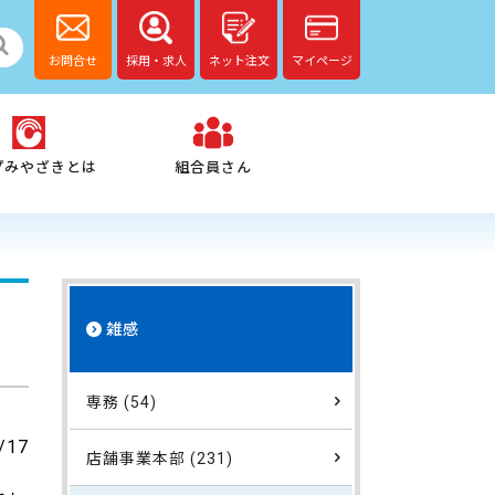
お問合せ
採用・求人
ネット注文
マイページ
プみやざきとは
組合員さん
雑感
専務 (54)
/17
店舗事業本部 (231)