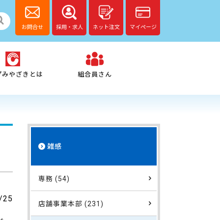
お問合せ
採用・求人
ネット注文
マイページ
プみやざきとは
組合員さん
雑感
専務 (54)
/25
店舗事業本部 (231)