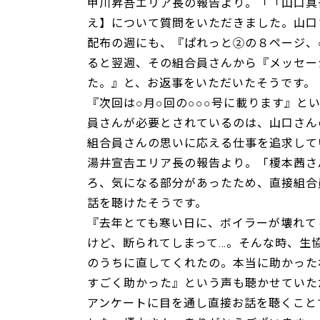
甲川昇吾エリア長の報告より。「「山口真
え】について質問をいただきました。山口
配布の週にも、『ぱれっと②の８ページ、
ると翌週、その組合員さんから『メッセー
た。』と、お返事をいただいたそうです。
『次回は○月○回の○○○号に載ります』
員さんが必要とされているのは、山口さん
組合員さんの思いに応える仕事を追求して
湯井宣𠮷エリア長の報告より。「榎本茜
ろ、気になる部分があったため、直接組合
話を聴けたそうです。
『去年とても寒い日に、ボイラーが壊れて
けど、断られてしまって…。そんな時、生
のうちに直してくれたの。本当に助かった
すごく助かった』という声も聴かせていた
アンケートに目を通し直接お話を聴くこと