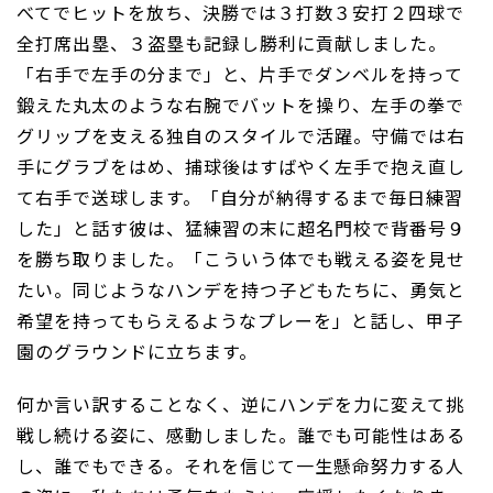
べてでヒットを放ち、決勝では３打数３安打２四球で
全打席出塁、３盗塁も記録し勝利に貢献しました。
「右手で左手の分まで」と、片手でダンベルを持って
鍛えた丸太のような右腕でバットを操り、左手の拳で
グリップを支える独自のスタイルで活躍。守備では右
手にグラブをはめ、捕球後はすばやく左手で抱え直し
て右手で送球します。「自分が納得するまで毎日練習
した」と話す彼は、猛練習の末に超名門校で背番号９
を勝ち取りました。「こういう体でも戦える姿を見せ
たい。同じようなハンデを持つ子どもたちに、勇気と
希望を持ってもらえるようなプレーを」と話し、甲子
園のグラウンドに立ちます。
何か言い訳することなく、逆にハンデを力に変えて挑
戦し続ける姿に、感動しました。誰でも可能性はある
し、誰でもできる。それを信じて一生懸命努力する人