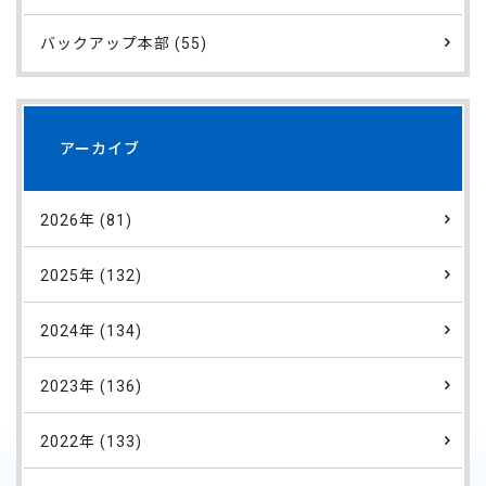
バックアップ本部 (55)
アーカイブ
2026年 (81)
2025年 (132)
2024年 (134)
2023年 (136)
2022年 (133)