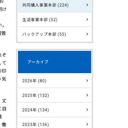
お
共同購入事業本部 (224)
明け
生活事業本部 (52)
い。
調管
バックアップ本部 (55)
れぞ
アーカイブ
して
の印
う気
2026年 (80)
2025年 (132)
、丈
に自
2024年 (134)
進
く働
2023年 (136)