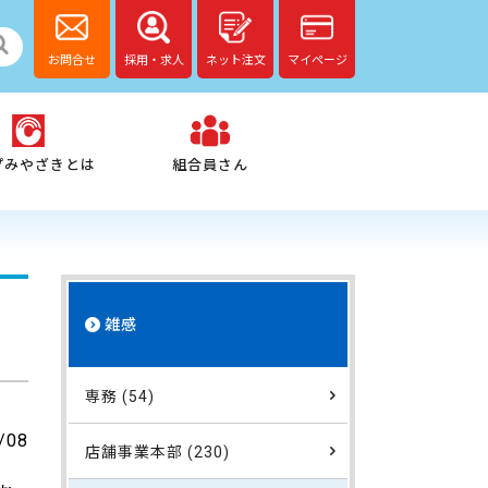
お問合せ
採用・求人
ネット注文
マイページ
プみやざきとは
組合員さん
雑感
専務 (54)
/08
店舗事業本部 (230)