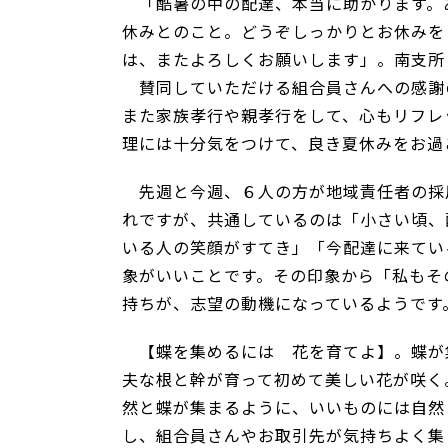
「酷暑の中の配達、本当に助かります。あ
休みとのこと。どうぞしっかりとお休みを
は、またよろしくお願いします」。南支所
賛同していただける組合員さんへの感謝
また家族孝行や親孝行をして、心もリフレ
理には十分気をつけて、良き夏休みをお過
先週と今週、６人の方が地域責任者の採
れですが、共通しているのは「小さい頃、
いる人の笑顔がすてき」「今配達に来てい
象がいいことです。その印象から「私もそ
持ちが、志望の動機になっているようです
【蝶を集めるには 花を育てよ】。蝶が
夫な根と幹が育って初めて美しい花が咲く
然と蝶が集まるように、いいものには自然
し、組合員さんやお取引先が気持ちよく集