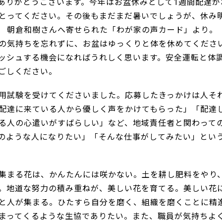
りがとうございます。今年はお盆休みとして1週間配達が
とってください。その後もまだまだ暑いでしょうが、休み
 朝倉和樹さんへ寄せられた「わが家の声カード」より。
の気持ちを忘れずに、お盆はゆっくりと体を休めてくださ
ッシュする機会になればうれしく思います。安全運転と体
ごしください。
用試験を受けてくださいました。応募したきっかけは人そ
配達に来ている人から優しく声をかけてもらった」「配達
る人の心遣いがすばらしい」など、地域責任者と関わって
のような人になりたい」「そんな仕事がしてみたい」とい
。
集まる花は、かんたんには咲かない。土を耕し肥料をやり
。地道な努力の積み重ねが、美しい花を育てる。美しい花
と人が集まる。ひたすら自分を磨く、組織を磨くことに精
まってくるような生協でありたい。また、職員が気持ちよ