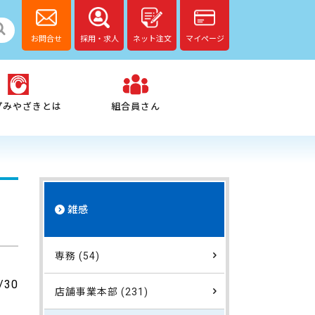
お問合せ
採用・求人
ネット注文
マイページ
プみやざきとは
組合員さん
雑感
専務 (54)
/30
店舗事業本部 (231)