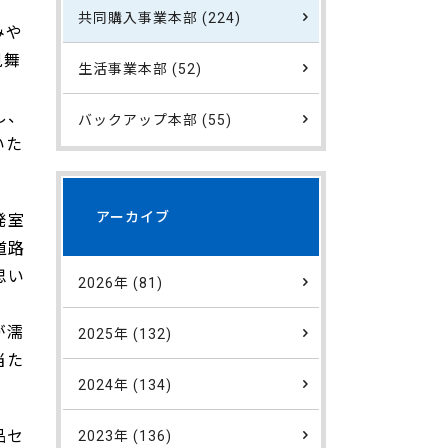
。
共同購入事業本部 (224)
みや
見舞
生活事業本部 (52)
し、
バックアップ本部 (55)
いた
アーカイブ
発室
道路
思い
2026年 (81)
が濡
2025年 (132)
当た
2024年 (134)
品セ
2023年 (136)