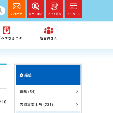
お問合せ
採用・求人
ネット注文
マイページ
プみやざきとは
組合員さん
雑感
専務 (54)
/10
店舗事業本部 (231)