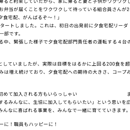
帰ると約束していたから、家に帰ると妻と子供がワクワク
お弁当が届くことをワクワクして待っている組合員さんが2
夕食宅配、がんばるぞ〜！」
スタートしました。これは、初日の出発前に夕食宅配リーダ
一部です。
る中、緊張した様子で夕食宅配部門責任者の運転する４台
としていましたが、実際は目標をはるかに上回る200食を
みは増え続けており、夕食宅配への期待の大きさ、コープ
やざきに初めて加入される方もいらっしゃい 
するみんなに、生協に加入してもらいたい」という思いを
みんなに喜ばれる事業を、みんなで一緒に育てていきます
職員もハッピーに！