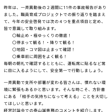
昨年は、一斉異動後の２週間に11件の事故報告があり
ました。職員育成プロジェクトでの振り返りを踏まえ
て、今年の安全啓発では次の４つを重点項目と定め、
皆で意識して取り組みます。
〇輪止め・極ゆっくりの徹底！
〇停まって観る！・降りて観る！
〇地図・コマ図は止まって確認！
〇乗車前に周囲をよく観る！
毎朝の朝礼で確認するとともに、運転席に貼るなど常
に目に入るようにして、安全第一で行動しましょう。
一斉異動で支所や部署が変わる皆さんは、慣れない環
境に緊張もあるかと思います。そんな時こそ、方針書
にある 「相手の気持ちになって考える」 ことを大切し
てほしいと思います。
経営討論会での泰山誠専務のコメントを紹介します。