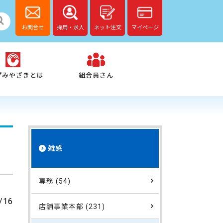
お問合せ
採用・求人
ネット注文
マイページ
プみやざきとは
組合員さん
雑感
専務 (54)
/16
店舗事業本部 (231)