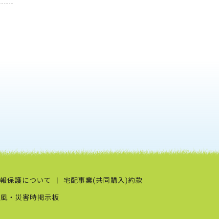
報保護について
宅配事業(共同購入)約款
台風・災害時掲示板