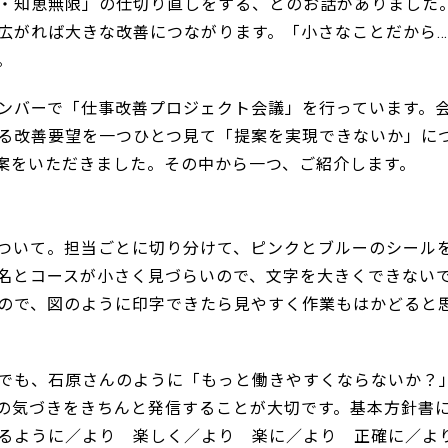
・知恵無限」の仕切り直しをする、とのお話がありました
広がれば大きな改善につながります。「小さなことだから
。
ンバーで「仕事改善プロジェクト会議」を行っています。
る改善要望を一つひとつ見て「提案を実現できないか」に
案をいただきました。その中から一つ、ご紹介します。
ついて。担当ごとに切り分けて、ピンクとブルーのシール
名とコースが小さく見づらいので、文字を大きくできない
ので、図のように印字できたら見やすく作業もはかどると
でも、石原さんのように「もっと働きやすくならないか？
の気づきをきちんと発信することが大切です。基本方針書
れるように／より 楽しく／より 楽に／より 正確に／