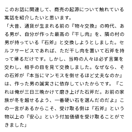
このお話に関連して、商売の起源について触れている
寓話を紹介したいと思います。
「大昔、通貨が生まれる前の『物々交換』の時代、あ
る男が、自分が作った最高の『干し肉』を、隣の村の
男が持っている『石斧』と交換しようとしました。セ
ルフサービスであれば、ただ干し肉を置いて石斧を持
って帰るだけです。しかし、当時の人々は必ず言葉を
交わし、相手の目を見て交換しました。なぜなら、そ
の石斧が『本当にマンモスを倒せるほど丈夫なのか』
は、作った男の誠実さに依存していたからです。『こ
れは俺が三日三晩かけて磨き上げた石斧だ。お前の家
族が冬を越せるよう、一番硬い石を選んだのだよ』こ
の一言があるからこそ、受け取る側は『石斧』という
物以上の『安心』という付加価値を受け取ることがで
きました」