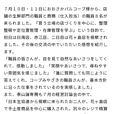
７月１０日・１１日におおさかパルコープ様から、店
舗の生鮮部門の職員と商務（仕入担当）の職員８名が
来られました。『買う立場の店づくりを中心に、整理
整頓や定位置管理・在庫管理を学ぶ』という目的で、
初日は日南店、赤江店、二日目は花ヶ島店を視察され
ました。その後の交流の中でいただいた感想を紹介し
ます。
「職員の皆さんが、目を見て自然なあいさつをしてく
れて、感動しました」「笑顔やあいさつで、尋ねやす
い雰囲気を感じました」「誰に質問しても同じように
答えてくれ、コープみやざきの職員さんが、基本方針
に沿った仕事をされているのを実感しました」
また、泰山誠専務も７月の経営討論会の中で、
「日本生協連から視察に来られたお二人が、花ヶ島店
で手土産商品を中心に購入された。別々のレジで精算