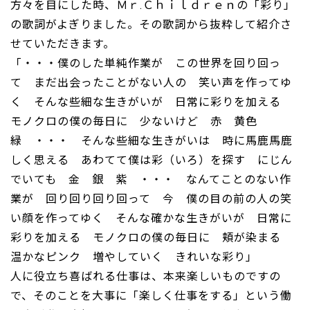
方々を目にした時、Ｍｒ.Ｃｈｉｌｄｒｅｎの「彩り」
の歌詞がよぎりました。その歌詞から抜粋して紹介さ
せていただきます。
「・・・僕のした単純作業が この世界を回り回っ
て まだ出会ったことがない人の 笑い声を作ってゆ
く そんな些細な生きがいが 日常に彩りを加える
モノクロの僕の毎日に 少ないけど 赤 黄色
緑 ・・・ そんな些細な生きがいは 時に馬鹿馬鹿
しく思える あわてて僕は彩（いろ）を探す にじん
でいても 金 銀 紫 ・・・ なんてことのない作
業が 回り回り回り回って 今 僕の目の前の人の笑
い顔を作ってゆく そんな確かな生きがいが 日常に
彩りを加える モノクロの僕の毎日に 頬が染まる
温かなピンク 増やしていく きれいな彩り」
人に役立ち喜ばれる仕事は、本来楽しいものですの
で、そのことを大事に「楽しく仕事をする」という働