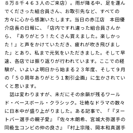
８万８千４６３人のご来店）。雨が降る中、足を運ん
でくださった組合員さん、お取引先など、すべての
方々に心から感謝いたします。当日の赤江店 本田優
介店長の日報に、「店内ですれ違った組合員さんか
ら、『ありがとう！たくさん買えました。楽しかっ
た！』と声をかけていただき、疲れが吹き飛びまし
た」とあり、私まで元気をいただきました。そして早
速、各店では振り返りが行われています。ここでの経
験が、いよいよ明日から始まる２３年度、そして９月
の「５０周年ありがとう１割引企画」に生かされてい
くと思います。
話は変わりますが、未だにその余韻が残るワール
ド・ベースボール・クラシック。壮絶なドラマの数々
に日本中が盛り上がりました。ある記事で、「『ヌー
トバー選手の親子愛』『佐々木朗希、宮城大弥選手の
同級生コンビの仲の良さ』『村上宗隆、岡本和真選手