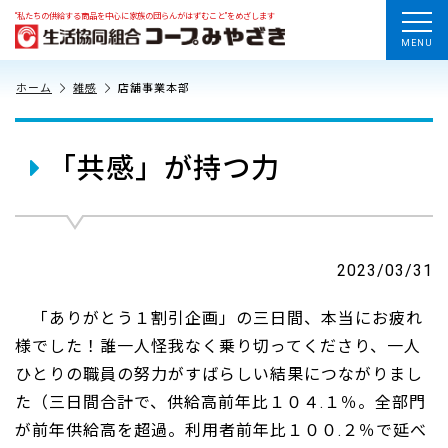
“私たちの供給する商品を中心に家族の団らんがはずむこと”をめざします
MENU
ホーム
雑感
店舗事業本部
「共感」が持つ力
2023/03/31
「ありがとう１割引企画」の三日間、本当にお疲れ
様でした！誰一人怪我なく乗り切ってくださり、一人
ひとりの職員の努力がすばらしい結果につながりまし
た（三日間合計で、供給高前年比１０４.１％。全部門
が前年供給高を超過。利用者前年比１００.２％で延べ