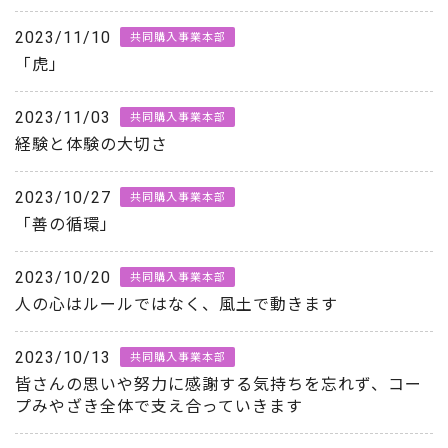
2023/11/10
共同購入事業本部
「虎」
2023/11/03
共同購入事業本部
経験と体験の大切さ
2023/10/27
共同購入事業本部
「善の循環」
2023/10/20
共同購入事業本部
人の心はルールではなく、風土で動きます
2023/10/13
共同購入事業本部
皆さんの思いや努力に感謝する気持ちを忘れず、コー
プみやざき全体で支え合っていきます