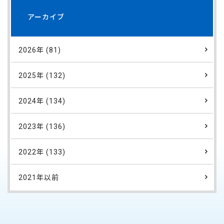
アーカイブ
2026年 (81)
2025年 (132)
2024年 (134)
2023年 (136)
2022年 (133)
2021年以前